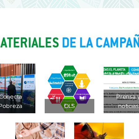
Conecta
Prensa 
Pobreza
OLS
noticias