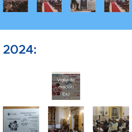
2024:
Vigilia de
oración
ExJ