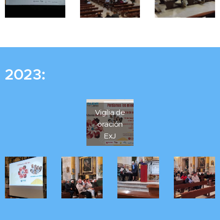
2023:
Vigilia de
oración
ExJ