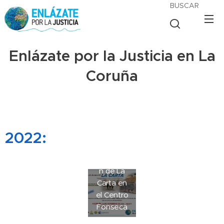
BUSCAR
Enlázate por la Justicia en La
Coruña
2022:
Proyecció
n de La
Carta en
el Centro
Fonseca