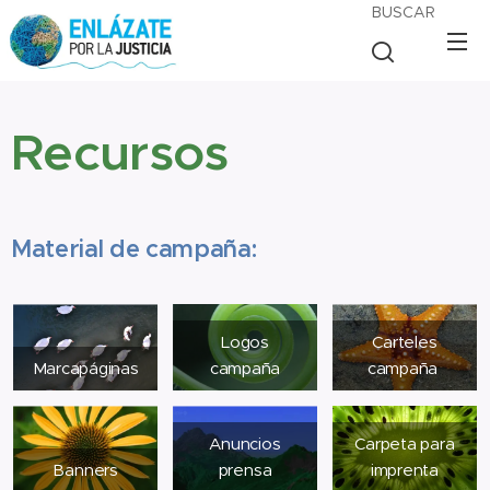
BUSCAR
Recursos
Material de campaña:
Logos
Carteles
Marcapáginas
campaña
campaña
Anuncios
Carpeta para
Banners
prensa
imprenta