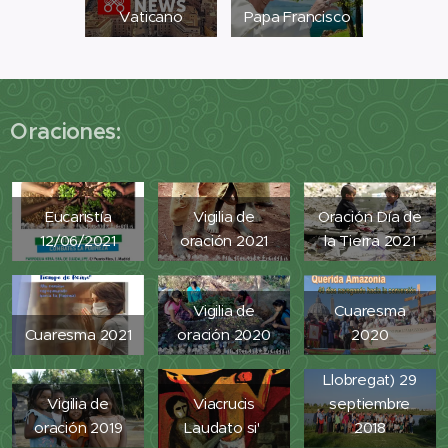
Vaticano
Papa Francisco
Oraciones:
Eucaristía
Vigilia de
Oración Día de
12/06/2021
oración 2021
la Tierra 2021
Via-aqua
Vigilia de
Cuaresma
(Paseo por el
Cuaresma 2021
oración 2020
2020
Delta del
Llobregat) 29
Vigilia de
Viacrucis
septiembre
oración 2019
Laudato si'
2018