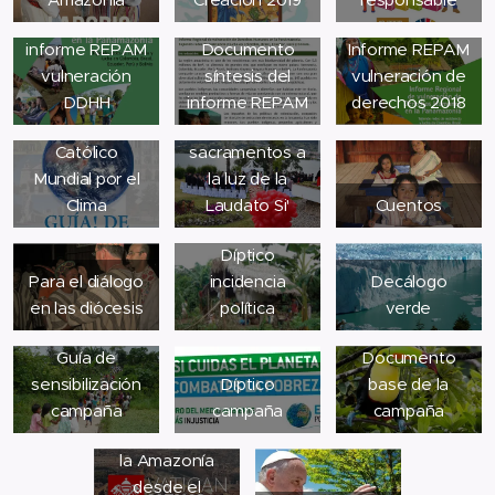
resumen del
informe REPAM
Documento
Informe REPAM
vulneración
síntesis del
vulneración de
Guía del
DDHH
informe REPAM
derechos 2018
Movimiento
Celebrar los
Católico
sacramentos a
Mundial por el
la luz de la
Clima
Laudato Si'
Cuentos
Díptico
Para el diálogo
incidencia
Decálogo
en las diócesis
política
verde
Guía de
Documento
sensibilización
Díptico
base de la
campaña
campaña
campaña
Noticias sobre
la Amazonía
desde el