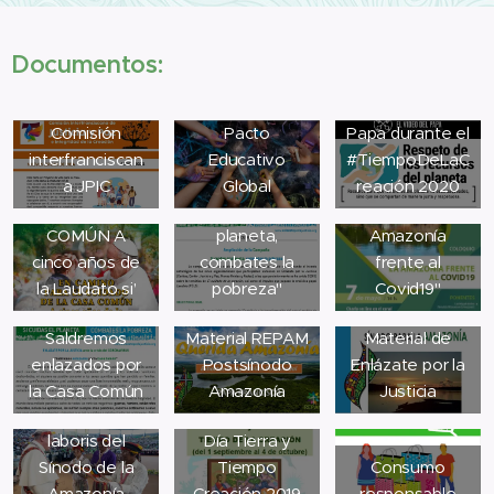
Infografía del
Documentos:
Nuevos estilos
Instrumentum
vídeo de
de vida.
laboris del
oración del
EN
Comisión
Pacto
Papa durante el
CAMINOPARA
Ampliación de
interfranciscan
Educativo
#TiempoDeLaC
EL CUIDADODE
la Campaña "Si
Boletín del
a JPIC
Global
reación 2020
LA CASA
cuidas el
webinar "La
COMÚN A
planeta,
Amazonía
cinco años de
combates la
frente al
Ante la crisis
la Laudato si’
pobreza"
Covid19"
del coronavirus:
Saldremos
Material REPAM
Material de
enlazados por
Postsínodo
Enlázate por la
Guión modular
la Casa Común
Amazonía
Justicia
Instrumentum
para celebrar
laboris del
Día Tierra y
Sínodo de la
Tiempo
Consumo
Díptico
Amazonía
Creación 2019
responsable