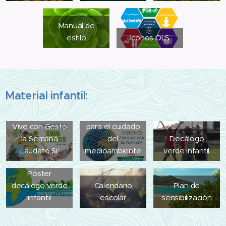
Manual de
estilo
Iconos OLS
Material infantil:
15 misiones
Vive con Gesto
para el cuidado
la Semana
del
Decálogo
Laudato Si'
medioambiente
verde infantil
Póster
decálogo verde
Calendario
Plan de
infantil
escolar
sensibilización