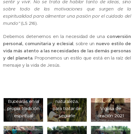
sentir y vivir. No se trata de hablar tanto de ideas, sino
sobre todo de las motivaciones que surgen de la
espiritualidad para alimentar una pasión por el cuidado del
mundo"
(LS 216).
Debemos detenernos en la necesidad de una
conversión
personal, comunitaria y eclesial
, sobre un
nuevo estilo de
vida más atento a las necesidades de las demás personas
Busca en el
y del planeta
. Proponemos un estilo que está en la raíz del
Evangelio cómo
mensaje y la vida de Jesús.
se relacionaba
Jesús con las
demás
personas, los
seres vivos y la
Bucearás en la
naturaleza,
propia tradición
para tratar de
Vigilisa de
espiritual
seguirle
oración 2021