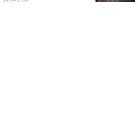
24.04.2024
En un mundo sin diálogo
verdadero no hay posibilidad de
avanzar en la solución de los
problemas sociales, por lo que
las personas más vulnerables
sufren las mayores
consecuencias. El valor de justicia
social propio de «Enlázate por la
Justicia» promueve el trabajo en
la socialización y vinculación
comunitaria, con una mirada
preferente a los...