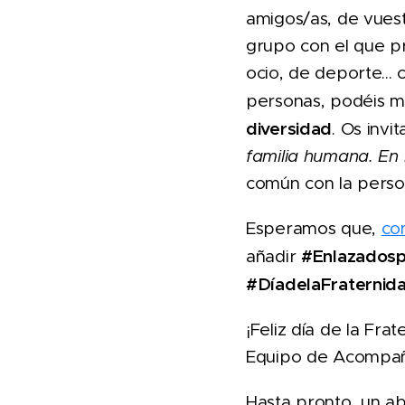
amigos/as, de vuest
grupo con el que pr
ocio, de deporte... 
personas, podéis m
diversidad
. Os invi
familia humana. En n
común con la perso
Esperamos que,
co
#Enlazadosp
añadir
#DíadelaFraterni
¡Feliz día de la Fr
Equipo de Acompañ
Hasta pronto, un ab