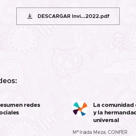
DESCARGAR Invi...2022.pdf
deos:
esumen redes
La comunidad c
ociales
y la hermanda
universal
Mª Iraida Meza, CONFER