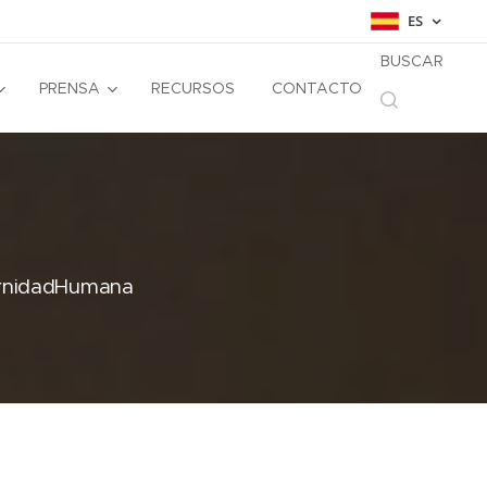
ES
BUSCAR
PRENSA
RECURSOS
CONTACTO
ernidadHumana