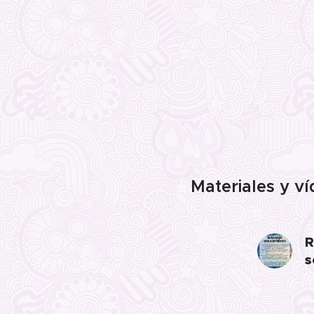
Materiales y ví
R
s