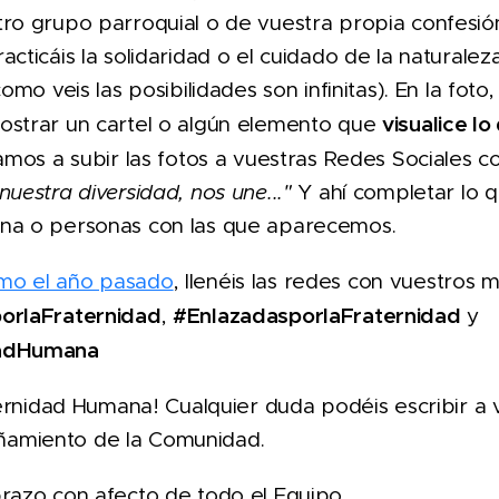
ro grupo parroquial o de vuestra propia confesión 
acticáis la solidaridad o el cuidado de la naturale
como veis las posibilidades son infinitas). En la fot
visualice lo
ostrar un cartel o algún elemento que
tamos a subir las fotos a vuestras Redes Sociales c
uestra diversidad, nos une..."
Y ahí completar lo 
na o personas con las que aparecemos.
mo el año pasado
, llenéis las redes con vuestros 
orlaFraternidad
#EnlazadasporlaFraternidad
,
y
dadHumana
aternidad Humana! Cualquier duda podéis escribir a 
amiento de la Comunidad.
razo con afecto de todo el Equipo.