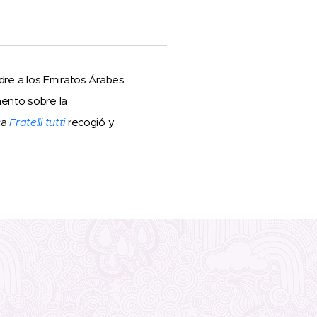
adre a los Emiratos Árabes
mento sobre la
ca
Fratelli tutti
recogió y