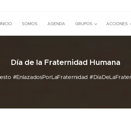
INICIO
SOMOS
AGENDA
GRUPOS
ACCIONES
Día de la Fraternidad Humana
l Gesto #EnlazadosPorLaFraternidad #DíaDeLaFrat