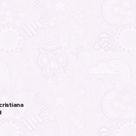
ristiana
d