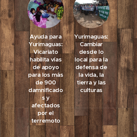
Ayuda para
Yurimaguas:
Yurimaguas:
Cambiar
Vicariato
desde lo
habilita vías
local para la
de apoyo
defensa de
para los más
la vida, la
de 900
tierra y las
damnificado
culturas
s y
afectados
por el
terremoto