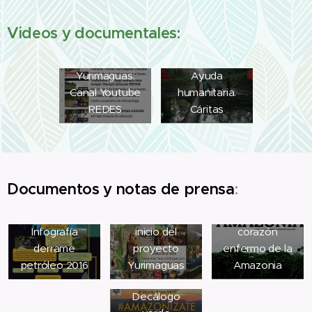
Lista
Videos y documentales:
reproducción
Caso
Yurimaguas.
Ayuda
Canal Youtube
humanitaria.
REDES
Cáritas
Documentos y notas de prensa
:
Noticia prensa
Articulo Vida
peruana del
Nueva: En el
Infografía
inicio del
corazón
derrame
proyecto
enfermo de la
petróleo 2016
Yurimaguas
Amazonia
Decálogo