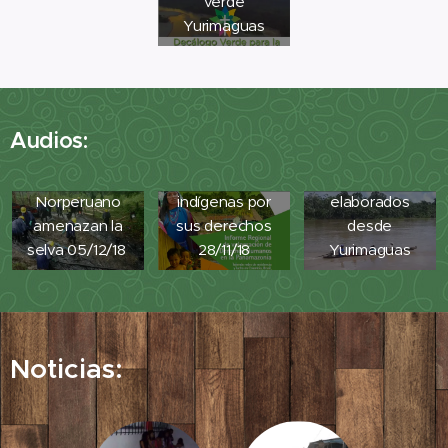
verde
Yurimaguas
RNE.
Reportajes 5
RNE.
Continentes.
Reportajes 5
Audios:
Los derrames
Continentes. La
del oleoducto
lucha de los
Spots
Norperuano
indígenas por
elaborados
amenazan la
sus derechos
desde
selva 05/12/18
28/11/18
Yurimaguas
Noticias: