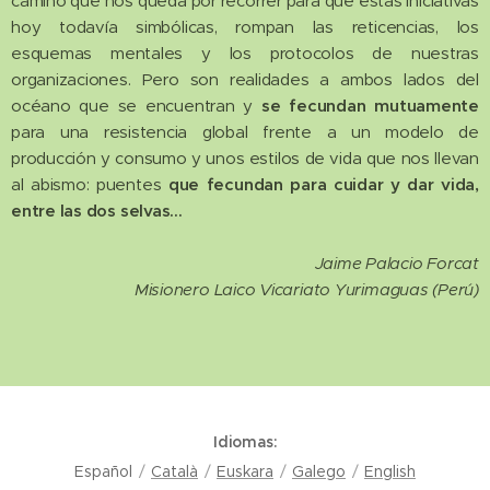
camino que nos queda por recorrer para que estas iniciativas
hoy todavía simbólicas, rompan las reticencias, los
esquemas mentales y los protocolos de nuestras
organizaciones. Pero son realidades a ambos lados del
océano que se encuentran y
se fecundan mutuamente
para una resistencia global frente a un modelo de
producción y consumo y unos estilos de vida que nos llevan
al abismo: puentes
que fecundan para cuidar y dar vida,
entre las dos selvas...
Jaime Palacio Forcat
Misionero Laico Vicariato Yurimaguas (Perú)
Idiomas
Español
Català
Euskara
Galego
English