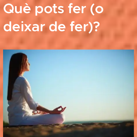
Què pots fer (o
deixar de fer)?