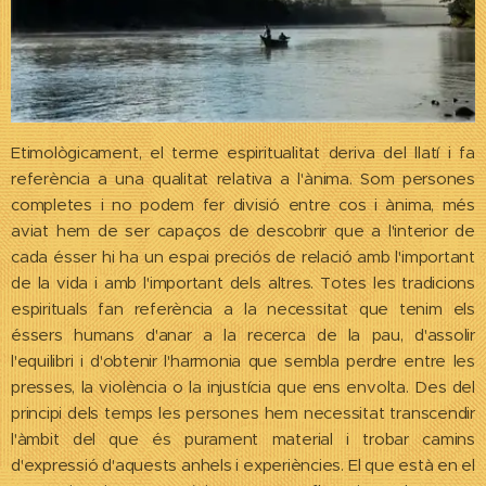
Etimològicament, el terme espiritualitat deriva del llatí i fa
referència a una qualitat relativa a l'ànima. Som persones
completes i no podem fer divisió entre cos i ànima, més
aviat hem de ser capaços de descobrir que a l'interior de
cada ésser hi ha un espai preciós de relació amb l'important
de la vida i amb l'important dels altres. Totes les tradicions
espirituals fan referència a la necessitat que tenim els
éssers humans d'anar a la recerca de la pau, d'assolir
l'equilibri i d'obtenir l'harmonia que sembla perdre entre les
presses, la violència o la injustícia que ens envolta. Des del
principi dels temps les persones hem necessitat transcendir
l'àmbit del que és purament material i trobar camins
d'expressió d'aquests anhels i experiències. El que està en el