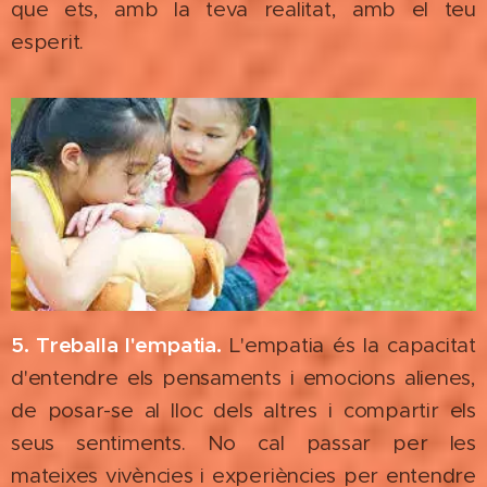
que ets, amb la teva realitat, amb el teu
esperit.
5. Treballa l'empatia.
L'empatia és la capacitat
d'entendre els pensaments i emocions alienes,
de posar-se al lloc dels altres i compartir els
seus sentiments. No cal passar per les
mateixes vivències i experiències per entendre