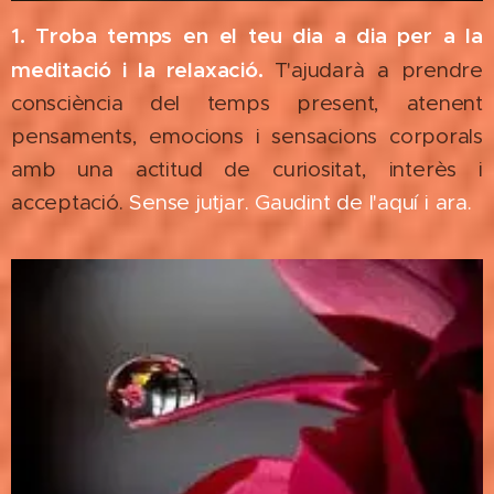
1. Troba temps en el teu dia a dia per a la
meditació i la relaxació.
T'ajudarà a prendre
consciència del temps present, atenent
pensaments, emocions i sensacions corporals
amb una actitud de curiositat, interès i
acceptació.
Sense jutjar. Gaudint de l'aquí i ara.