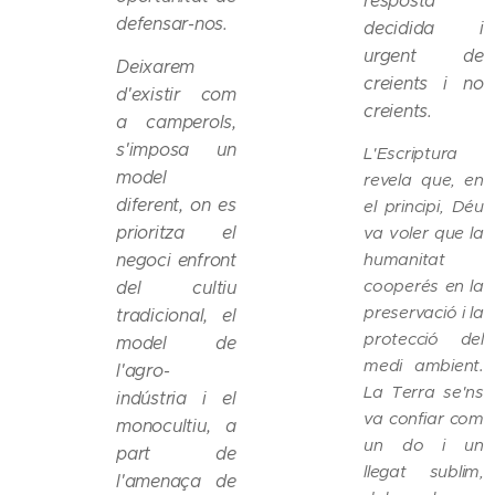
resposta
defensar-nos.
decidida i
urgent de
Deixarem
creients i no
d'existir com
creients.
a camperols,
s'imposa un
L'Escriptura
model
revela que, en
diferent, on es
el principi, Déu
prioritza el
va voler que la
humanitat
negoci enfront
cooperés en la
del cultiu
preservació i la
tradicional, el
protecció del
model de
medi ambient.
l'agro-
La Terra se'ns
indústria i el
va confiar com
monocultiu, a
un do i un
part de
llegat sublim,
l'amenaça de