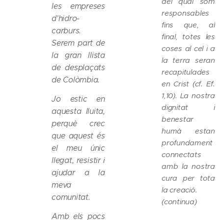
del qual som
les empreses
responsables
d'hidro-
fins que, al
carburs.
final, totes les
Serem part de
coses al cel i a
la gran llista
la terra seran
de desplaçats
recapitulades
de Colòmbia.
en Crist (cf. Ef.
1,10). La nostra
Jo estic en
dignitat i
aquesta lluita,
benestar
perquè crec
humà estan
que aquest és
profundament
el meu únic
connectats
llegat, resistir i
amb la nostra
ajudar a la
cura per tota
meva
la creació.
comunitat.
(continua)
Amb els pocs