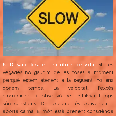
6. Desaccelera el teu ritme de vida.
Moltes
vegades no gaudim de les coses al moment
perquè estem atenent a la següent; no ens
donem temps. La velocitat, l'excés
d'ocupacions i l'obsessió per estalviar temps
són constants. Desaccelerar és convenient i
aporta calma. El món està prenent consciència