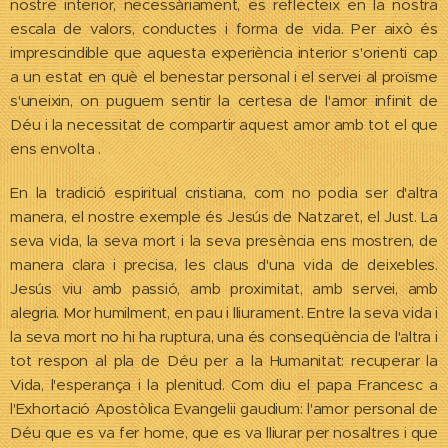
nostre interior, necessàriament, es reflecteix en la nostra
escala de valors, conductes i forma de vida. Per això és
imprescindible que aquesta experiència interior s'orienti cap
a un estat en què el benestar personal i el servei al proïsme
s'uneixin, on puguem sentir la certesa de l'amor infinit de
Déu i la necessitat de compartir aquest amor amb tot el que
ens envolta .
En la tradició espiritual cristiana, com no podia ser d'altra
manera, el nostre exemple és Jesús de Natzaret, el Just. La
seva vida, la seva mort i la seva presència ens mostren, de
manera clara i precisa, les claus d'una vida de deixebles.
Jesús viu amb passió, amb proximitat, amb servei, amb
alegria. Mor humilment, en pau i lliurament. Entre la seva vida i
la seva mort no hi ha ruptura, una és conseqüència de l'altra i
tot respon al pla de Déu per a la Humanitat: recuperar la
Vida, l'esperança i la plenitud. Com diu el papa Francesc a
l'Exhortació Apostòlica Evangelii gaudium: l'amor personal de
Déu que es va fer home, que es va lliurar per nosaltres i que