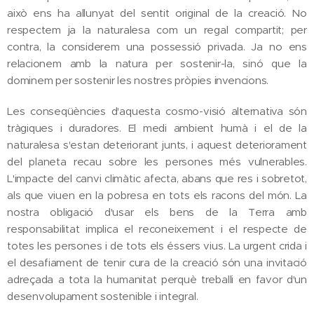
això ens ha allunyat del sentit original de la creació. No
respectem ja la naturalesa com un regal compartit; per
contra, la considerem una possessió privada. Ja no ens
relacionem amb la natura per sostenir-la, sinó que la
dominem per sostenir les nostres pròpies invencions.
Les conseqüències d'aquesta cosmo-visió alternativa són
tràgiques i duradores. El medi ambient humà i el de la
naturalesa s'estan deteriorant junts, i aquest deteriorament
del planeta recau sobre les persones més vulnerables.
L'impacte del canvi climàtic afecta, abans que res i sobretot,
als que viuen en la pobresa en tots els racons del món. La
nostra obligació d'usar els bens de la Terra amb
responsabilitat implica el reconeixement i el respecte de
totes les persones i de tots els éssers vius. La urgent crida i
el desafiament de tenir cura de la creació són una invitació
adreçada a tota la humanitat perquè treballi en favor d'un
desenvolupament sostenible i integral.