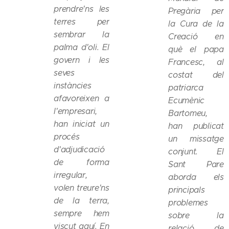
prendre'ns les
Pregària per
terres per
la Cura de la
sembrar la
Creació en
palma d'oli. El
què el papa
govern i les
Francesc, al
seves
costat del
instàncies
patriarca
afavoreixen a
Ecumènic
l'empresari,
Bartomeu,
han iniciat un
han publicat
procés
un missatge
d'adjudicació
conjunt. El
de forma
Sant Pare
irregular,
aborda els
volen treure'ns
principals
de la terra,
problemes
sempre hem
sobre la
viscut aquí. En
relació de