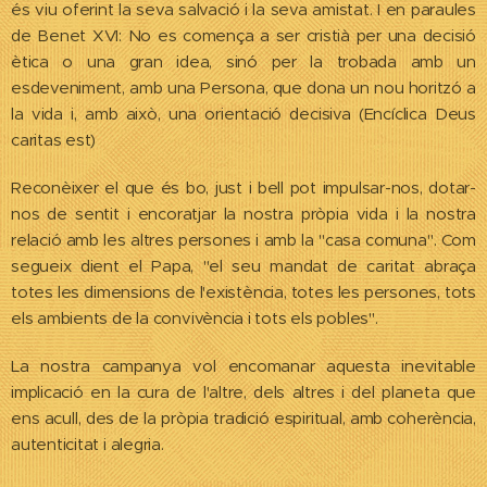
és viu oferint la seva salvació i la seva amistat. I en paraules
de Benet XVI: No es comença a ser cristià per una decisió
ètica o una gran idea, sinó per la trobada amb un
esdeveniment, amb una Persona, que dona un nou horitzó a
la vida i, amb això, una orientació decisiva (Encíclica Deus
caritas est)
Reconèixer el que és bo, just i bell pot impulsar-nos, dotar-
nos de sentit i encoratjar la nostra pròpia vida i la nostra
relació amb les altres persones i amb la "casa comuna". Com
segueix dient el Papa, "el seu mandat de caritat abraça
totes les dimensions de l'existència, totes les persones, tots
els ambients de la convivència i tots els pobles".
La nostra campanya vol encomanar aquesta inevitable
implicació en la cura de l'altre, dels altres i del planeta que
ens acull, des de la pròpia tradició espiritual, amb coherència,
autenticitat i alegria.