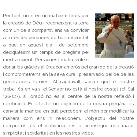
Per tant, units en un mateix interès per
la creació de Déu i reconeixent la terra
com un be a compartir, ens va convidar
a totes les persones de bona voluntat
a que en aquest dia 1 de setembre
dediquéssim un temps de pregària pel
medi ambient. Per aquest motiu, volem
donar les gràcies al Creador amorós pel gran do de la creació
i comprometre'ns en la seva cura i preservació pel bé de les
generacions futures. Al capdavall, sabem que el nostre
treball és en va si el Senyor no està al nostre costat (cf. Sal
126-127), si l'oració no és al centre de la nostra reflexió i
celebració. En efecte, un objectiu de la nostra pregària és
canviar la manera en què percebem el món per modificar la
manera com ens hi relacionem. L'objectiu del nostre
compromís és el d'obstinar-nos a aconseguir una major
simplicitat i solidaritat en les nostres vides.