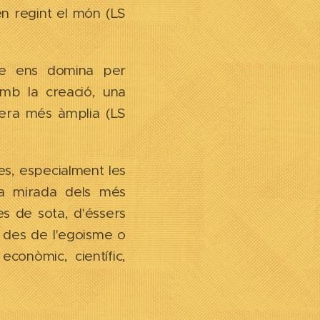
en regint el món (LS
ue ens domina per
mb la creació, una
nera més àmplia (LS
s, especialment les
la mirada dels més
es de sota, d'éssers
ir des de l'egoisme o
econòmic, científic,