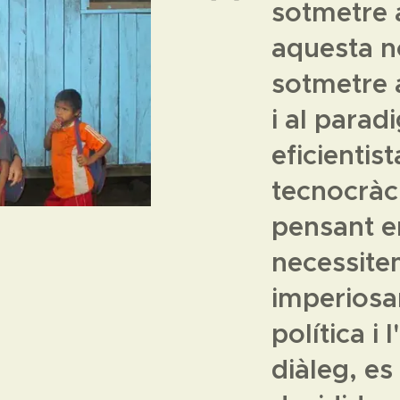
sotmetre 
aquesta n
sotmetre 
i al para
eficientist
tecnocràci
pensant e
necessit
imperiosa
política i
diàleg, es