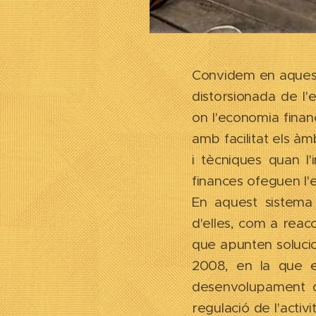
Convidem en aquest 
distorsionada de l'
on l'economia finan
amb facilitat els àmb
i tècniques quan l
finances ofeguen l'
En aquest sistema 
d'elles, com a reac
que apunten solucio
2008, en la que es
desenvolupament d
regulació de l'activi