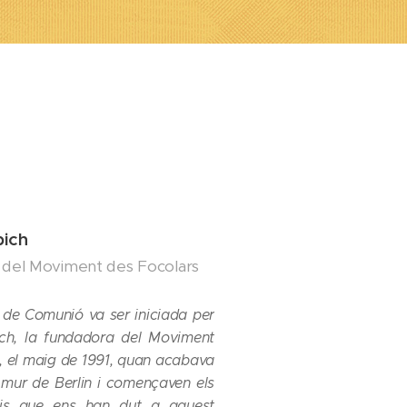
bich
del Moviment des Focolars
de Comunió va ser iniciada per
ich, la fundadora del Moviment
, el maig de 1991, quan acabava
 mur de Berlin i començaven els
is que ens han dut a aquest