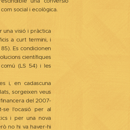
rescindible una conversió
 com social i ecològica.
una visió i pràctica
is a curt termini, i
 85). Es condicionen
solucions científiques
 comú (LS 54) i les
ues i, en cadascuna
lats, sorgeixen veus
 financera del 2007-
-se l'ocasió per al
ics i per una nova
Però no hi va haver-hi