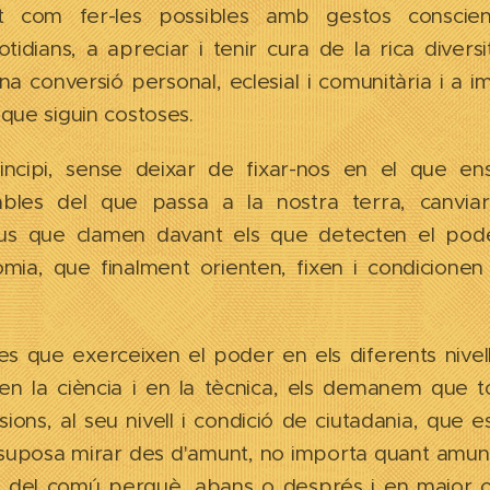
rit com fer-les possibles amb gestos conscie
dians, a apreciar i tenir cura de la rica divers
a conversió personal, eclesial i comunitària i a im
que siguin costoses.
ncipi, sense deixar de fixar-nos en el que en
bles del que passa a la nostra terra, canvia
eus que clamen davant els que detecten el pode
nomia, que finalment orienten, fixen i condicion
 que exerceixen el poder en els diferents nivells
en la ciència i en la tècnica, els demanem que t
ions, al seu nivell i condició de ciutadania, que 
 suposa mirar des d'amunt, no importa quant amun
va del comú perquè, abans o després i en major