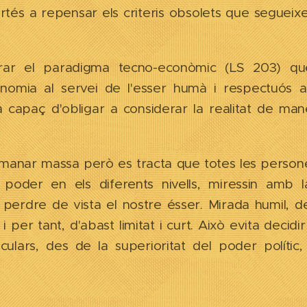
tés a repensar els criteris obsolets que segueix
erar el paradigma tecno-econòmic (LS 203) q
nomia al servei de l'esser humà i respectuós a
 capaç d'obligar a considerar la realitat de ma
emanar massa però es tracta que totes les persone
 poder en els diferents nivells, miressin amb 
perdre de vista el nostre ésser. Mirada humil, d
, i per tant, d'abast limitat i curt. Això evita decid
iculars, des de la superioritat del poder polític, 