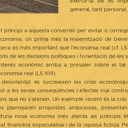
exercir-la bé és imp
general, tant personal,
principi a aquesta conversió per evitar o corregir 
economia, on prima més la maximització de benefic
cera és més important que l'economia real (cf. LS
its de les decisions polítiques i l'orientació de les 
'interès econòmic arriba a prevaler sobre el bé
economia real (LS 109).
desorientat es succeeixen les crisis econòmiq
ció a les seves conseqüències i efectes mai contro
ns que no s'atenen. Un exemple recent és la crisi
 plantejaren propostes ambicioses, presentant
'una nova economia més atenta als principis èt
tat financera especulativa i de la riquesa fictícia. 