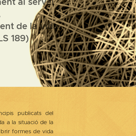
ent al servei
,
ent de la vida
S 189)
cipis publicats del
a a la situació de la
brir formes de vida