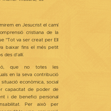
mirem en Jesucrist el camí
omprensió cristiana de la
ue "Tot va ser creat per Ell
 va baixar fins el més petit
 des d'allí.
ó, que no totes les
uals en la seva contribució
 situació econòmica, social
or capacitat de poder de
nt i de benefici personal
sabilitat. Per això per