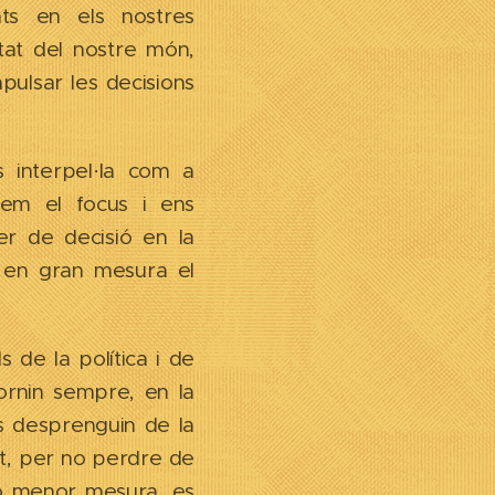
nts en els nostres
itat del nostre món,
pulsar les decisions
s interpel·la com a
rem el focus i ens
r de decisió en la
en en gran mesura el
 de la política i de
ornin sempre, en la
es desprenguin de la
t, per no perdre de
 o menor mesura, es