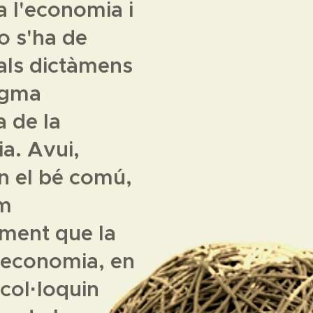
a l'economia i
o s'ha de
als dictàmens
digma
a de la
a. Avui,
n el bé comú,
em
ment que la
 l'economia, en
 col·loquin