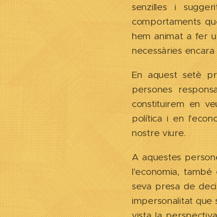
senzilles i sugge
comportaments quoti
hem animat a fer un
necessàries encara 
En aquest setè pri
persones responsa
constituirem en v
política i en l'eco
nostre viure.
A aquestes persones
l'economia, també 
seva presa de decis
impersonalitat que
vista la perspecti