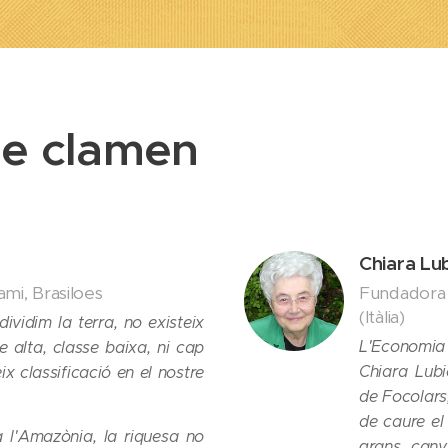
e clamen
Chiara Lu
i, Brasiloes
Fundadora 
(Itàlia)
ividim la terra, no existeix
L'Economia 
se alta, classe baixa, ni cap
Chiara Lub
ix classificació en el nostre
de Focolars
de caure el
 l'Amazònia, la riquesa no
grans canv