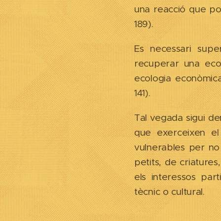
una reacció que por
189).
Es necessari sup
recuperar una eco
ecologia econòmica
141).
Tal vegada sigui d
que exerceixen el
vulnerables per no 
petits, de criatures
els interessos part
tècnic o cultural.