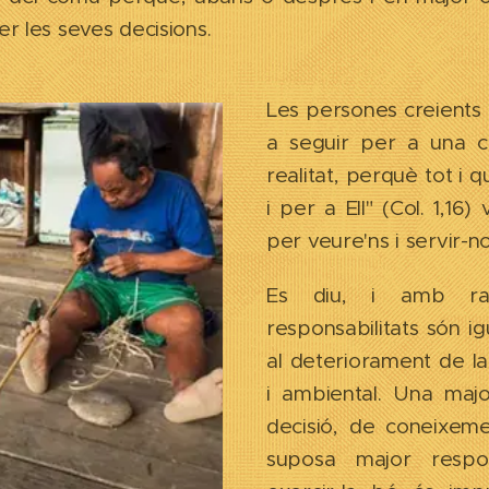
r les seves decisions.
Les persones creients 
a seguir per a una c
realitat, perquè tot i q
i per a Ell" (Col. 1,16)
per veure'ns i servir-nos
Es diu, i amb ra
responsabilitats són ig
al deteriorament de la
i ambiental. Una maj
decisió, de coneixeme
suposa major respon