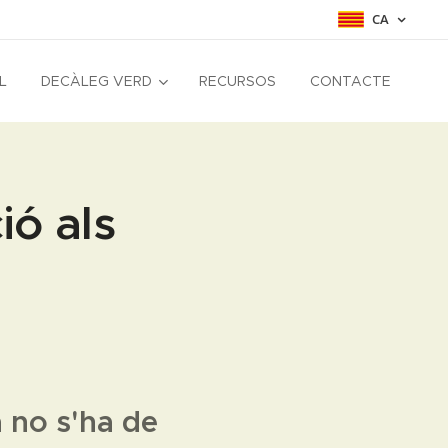
CA
L
DECÀLEG VERD
RECURSOS
CONTACTE
ió als
a no s'ha de